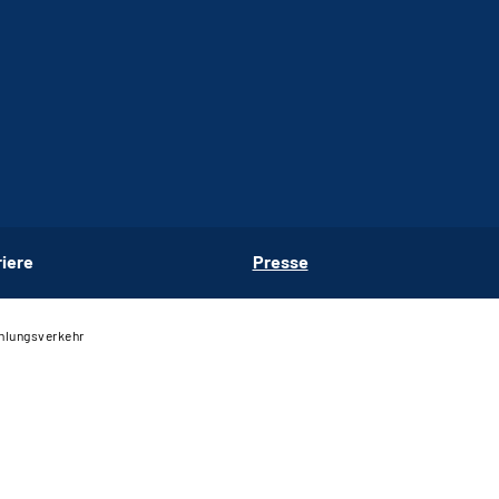
riere
Presse
hlungsverkehr