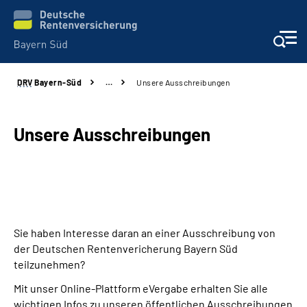
DRV
Bayern-Süd
…
Unsere Ausschreibungen
Beratung und Kontakt
Karriere
Unsere Ausschreibungen
Presse
Rehaverbund
Sie haben Interesse daran an einer Ausschreibung von
Über Uns
der Deutschen Rentenvericherung Bayern Süd
teilzunehmen?
Inhalte in Gebärdensprache (DGS)
Mit unser Online-Plattform eVergabe erhalten Sie alle
wichtigen Infos zu unseren öffentlichen Ausschreibungen