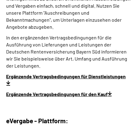
Leichte Sprache
und Vergaben einfach, schnell und digital. Nutzen Sie
unsere Plattform "Auschreibungen und
Bekanntmachungen", um Unterlagen einzusehen oder
Suche
Angebote abzugeben.
In den ergänzenden Vertragsbedingungen für die
Ausführung von Lieferungen und Leistungen der
Mein Kundenportal
Deutschen Rentenversicherung Bayern Süd informieren
wir Sie beispielsweise über Art, Umfang und Ausführung
der Leistungen.
Ergänzende Vertragsbedingungen für Dienstleistungen
Ergänzende Vertragsbedingungen für den Kauf
eVergabe - Plattform: