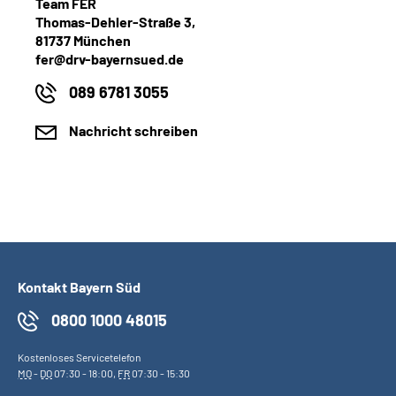
Team FER
Thomas‐Dehler‐Straße 3,
81737 München
fer@drv-bayernsued.de
089 6781 3055
Nachricht schreiben
Kontakt Bayern Süd
0800 1000 48015
Kostenloses Servicetelefon
MO
-
DO
07:30 - 18:00,
FR
07:30 - 15:30