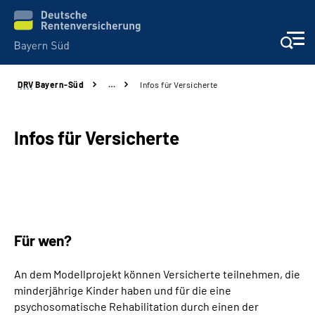
DRV
Bayern-Süd
…
Infos für Versicherte
Beratung und Kontakt
Karriere
Infos für Versicherte
Presse
Rehaverbund
Für wen?
Über Uns
An dem Modellprojekt können Versicherte teilnehmen, die
Inhalte in Gebärdensprache (DGS)
minderjährige Kinder haben und für die eine
psychosomatische Rehabilitation durch einen der