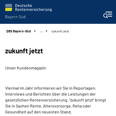
DRV
Bayern-Süd
…
zukunft jetzt
Beratung und Kontakt
Karriere
zukunft jetzt
Presse
Unser Kundenmagazin
Rehaverbund
Viermal im Jahr informieren wir Sie in Reportagen,
Über Uns
Interviews und Berichten über die Leistungen der
gesetzlichen Rentenversicherung. "zukunft jetzt" bringt
Sie in Sachen Rente, Altersvorsorge,
Inhalte in Gebärdensprache (DGS)
Reha
oder
Gesundheit auf den neuesten Stand.