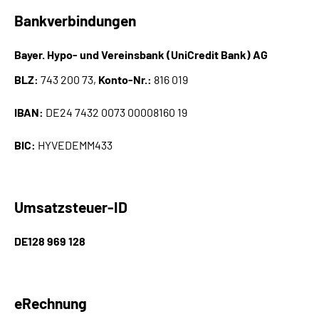
Leichte Sprache
Bankverbindungen
Suche
Bayer. Hypo- und Vereinsbank (UniCredit Bank) AG
BLZ:
743 200 73,
Konto-Nr.:
816 019
Mein Kundenportal
IBAN:
DE24 7432 0073 00008160 19
BIC:
HYVEDEMM433
Umsatzsteuer-ID
DE128 969 128
eRechnung