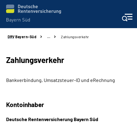
DRV
Bayern-Süd
…
Zahlungsverkehr
Beratung und Kontakt
Karriere
Zahlungsverkehr
Presse
Bankverbindung, Umsatzsteuer-ID und eRechnung
Rehaverbund
Kontoinhaber
Über Uns
Deutsche Rentenversicherung Bayern Süd
Inhalte in Gebärdensprache (DGS)