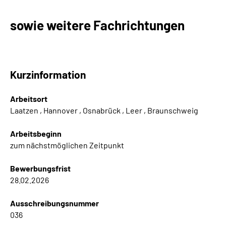
Online-Services
sowie weitere Fachrichtungen
Inhalte in Gebärdensprache (DGS)
Leichte Sprache
Kurzinformation
Suche
Arbeitsort
Laatzen , Hannover , Osnabrück , Leer , Braunschweig
Arbeitsbeginn
Mein Kundenportal
zum nächstmöglichen Zeitpunkt
Bewerbungsfrist
28.02.2026
Ausschreibungsnummer
036