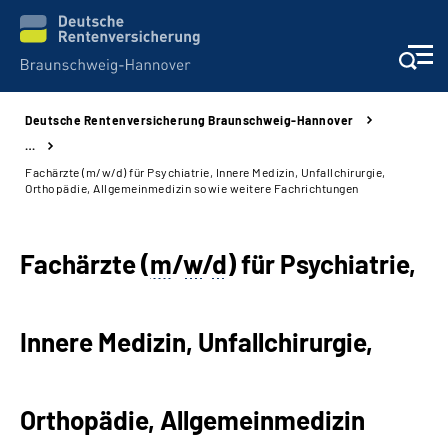
Deutsche Rentenversicherung Braunschweig-Hannover
Services
…
Fachärzte (m/w/d) für Psychiatrie, Innere Medizin, Unfallchirurgie,
Beratung und Kontakt
Orthopädie, Allgemeinmedizin sowie weitere Fachrichtungen
Unsere Kliniken
Fachärzte (
m
/
w
/
d
) für Psychiatrie,
Karriere
Innere Medizin, Unfallchirurgie,
Presse
Über uns
Orthopädie, Allgemeinmedizin