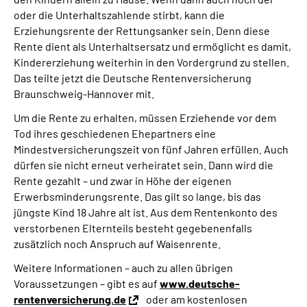
Online-Services
oder die Unterhaltszahlende stirbt, kann die
Erziehungsrente der Rettungsanker sein. Denn diese
Rente dient als Unterhaltsersatz und ermöglicht es damit,
Inhalte in Gebärdensprache (DGS)
Kindererziehung weiterhin in den Vordergrund zu stellen.
Das teilte jetzt die Deutsche Rentenversicherung
Leichte Sprache
Braunschweig-Hannover mit.
Um die Rente zu erhalten, müssen Erziehende vor dem
Suche
Tod ihres geschiedenen Ehepartners eine
Mindestversicherungszeit von fünf Jahren erfüllen. Auch
dürfen sie nicht erneut verheiratet sein. Dann wird die
Rente gezahlt – und zwar in Höhe der eigenen
Mein Kundenportal
Erwerbsminderungsrente. Das gilt so lange, bis das
jüngste Kind 18 Jahre alt ist. Aus dem Rentenkonto des
verstorbenen Elternteils besteht gegebenenfalls
zusätzlich noch Anspruch auf Waisenrente.
Weitere Informationen – auch zu allen übrigen
Voraussetzungen – gibt es auf
www.deutsche-
rentenversicherung.de
oder am kostenlosen