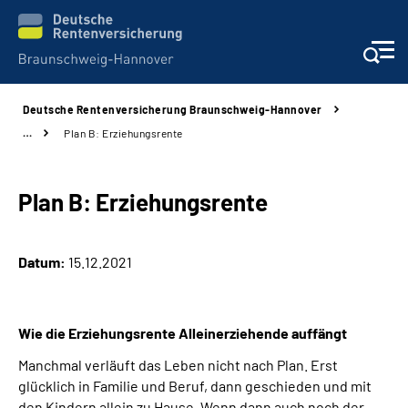
Deutsche Rentenversicherung Braunschweig-Hannover
Services
…
Plan B: Erziehungsrente
Beratung und Kontakt
Plan B: Erziehungsrente
Unsere Kliniken
Datum:
15.12.2021
Karriere
Presse
Wie die Erziehungsrente Alleinerziehende auffängt
Manchmal verläuft das Leben nicht nach Plan. Erst
Über uns
glücklich in Familie und Beruf, dann geschieden und mit
den Kindern allein zu Hause. Wenn dann auch noch der