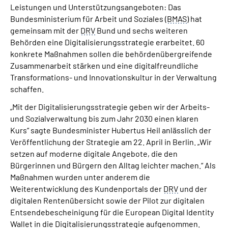
Leistungen und Unterstützungsangeboten: Das
Inhalte in Gebärdensprache (DGS)
Bundesministerium für Arbeit und Soziales (
BMAS
) hat
gemeinsam mit der
DRV
Bund und sechs weiteren
Leichte Sprache
Behörden eine Digitalisierungsstrategie erarbeitet. 60
konkrete Maßnahmen sollen die behördenübergreifende
Suche
Zusammenarbeit stärken und eine digitalfreundliche
Transformations- und Innovationskultur in der Verwaltung
schaffen.
„Mit der Digitalisierungsstrategie geben wir der Arbeits-
Mein Kundenportal
und Sozialverwaltung bis zum Jahr 2030 einen klaren
Kurs“ sagte Bundesminister Hubertus Heil anlässlich der
Veröffentlichung der Strategie am 22. April in Berlin. „Wir
setzen auf moderne digitale Angebote, die den
Bürgerinnen und Bürgern den Alltag leichter machen.“ Als
Maßnahmen wurden unter anderem die
Weiterentwicklung des Kundenportals der
DRV
und der
digitalen Rentenübersicht sowie der Pilot zur digitalen
Entsendebescheinigung für die European Digital Identity
Wallet in die Digitalisierungsstrategie aufgenommen.