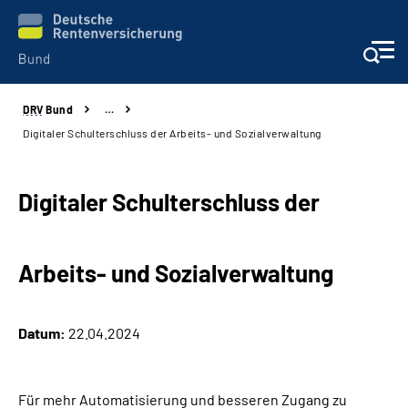
DRV
Bund
…
Beratung & Kontakt
Digitaler Schulterschluss der Arbeits- und Sozialverwaltung
Reha-Zentren
Digitaler Schulterschluss der
Presse
Arbeits- und Sozialverwaltung
Karriere
Über uns
Datum:
22.04.2024
Online-Services
Für mehr Automatisierung und besseren Zugang zu