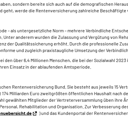
fgaben, sondern bereite sich auch auf die demografischen Hera
geht, werde die Rentenversicherung zahlreiche Beschäftigte v
iode – als untergesetzliche Norm – mehrere Verbindliche Entsc
en. Unter anderem wurden die Zulassung und Vergütung von Reh
enz der Qualitätssicherung erhöht. Durch die professionelle Zu
onforme und zugleich praxistaugliche Umsetzung der Verbindlic
i den über 6,4 Millionen Menschen, die bei der Sozialwahl 202
hren Einsatz in der ablaufenden Amtsperiode.
chen Rentenversicherung Bund. Sie besteht aus jeweils 15 Vert
 174 Milliarden Euro zweitgrößten öffentlichen Haushalt nach 
wahl gewählten Mitglieder der Vertreterversammlung üben ihre Äm
ersonal, Rehabilitation und Organisation. Zur Verbesserung de
enuebersicht.de
) und das Kundenportal der Rentenversicher