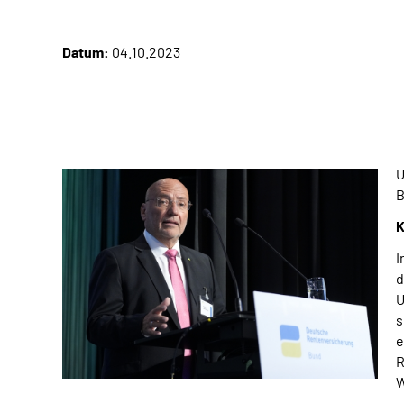
Datum:
04.10.2023
U
B
K
I
d
U
s
e
R
W