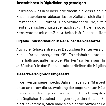
Investitionen in Digitalisierung gesteigert
Herrmann wies in seiner Rede darauf hin, dass sich d
Haushaltsvolumen ablesen lasse: „Beliefen sich die IT
um mehr als 150 Prozent“. Hervorzuhebende Projekt
Rentenversicherungsträger auch zukünftig eine solide
Kernsystems mit dem Ziel, Arbeitsabläufe noch effizie
Digitale Transformation in Reha-Zentren gestartet
Auch die Reha-Zentren der Deutschen Rentenversicher
Klinikinformationssystem „KIS“. Es beinhaltet unter a
innerhalb und außerhalb der Kliniken“ so Herrmann. In 
„KIS“ schafft in den Rehabilitationskliniken die Mögl
Gesetze erfolgreich umgesetzt
In den vergangenen sechs Jahren haben die Mitarbei
unter anderem die Ausweitung der sogenannten Mütt
Erwerbsminderungsrenten sowie die Einführung des G
umfänglichen Neueinstellungen zugestimmt habe. So s
hinzugekommen. Auch habe sich hier die Anzahl der A