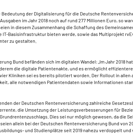
ie Bedeutung der Digitalisierung für die Deutsche Rentenversic
-Ausgaben im Jahr 2018 noch auf rund 277 Millionen Euro, so war
e seien in diesem Zusammenhang die Schaffung des Gemeinsame
 IT-Basisinfrastruktur bieten werde, sowie das Multiprojekt rv
nter zu gestalten.
ung Bund befänden sich im digitalen Wandel: „Im Jahr 2018 hat
nderem die digitale Patientenakte, und es ermöglicht effizienter
vier Kliniken sei es bereits pilotiert worden. Der Rollout in all
ichkeit, alle notwendigen Patientendaten sowie Informationen sta
tenden der Deutschen Rentenversicherung zahlreiche Gesetzes
errente, die Umsetzung der Leistungsverbesserungen für Bezie
rundrentenzuschlags. Dies sei nur möglich gewesen, da die S
eien allein bei der Deutschen Rentenversicherung Bund von 201
usbildungs- und Studienplätze seit 2019 nahezu verdoppelt und