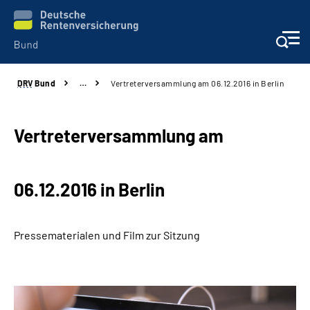
DRV
Bund
…
Vertreterversammlung am 06.12.2016 in Berlin
Beratung & Kontakt
Reha-Zentren
Vertreterversammlung am
Presse
06.12.2016 in Berlin
Karriere
Pressematerialen und Film zur Sitzung
Über uns
Online-Services