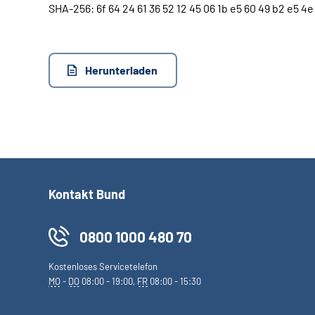
SHA-256: 6f 64 24 61 36 52 12 45 06 1b e5 60 49 b2 e5 4e 
Herunterladen
Kontakt Bund
0800 1000 480 70
Kostenloses Servicetelefon
MO
-
DO
08:00 - 19:00,
FR
08:00 - 15:30