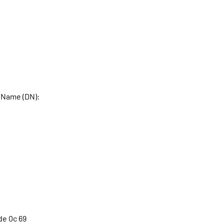
 Name (DN):
 de 0c 69