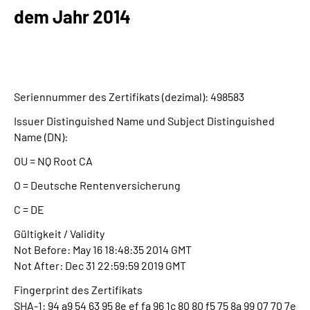
Inhalte in Gebärdensprache (DGS)
dem Jahr 2014
Leichte Sprache
Suche
Seriennummer des Zertifikats (dezimal): 498583
Issuer Distinguished Name und Subject Distinguished
Name (DN):
Mein Kundenportal
OU = NQ Root CA
O = Deutsche Rentenversicherung
C = DE
Gültigkeit / Validity
Not Before: May 16 18:48:35 2014 GMT
Not After: Dec 31 22:59:59 2019 GMT
Fingerprint des Zertifikats
SHA-1: 94 a9 54 63 95 8e ef fa 96 1c 80 80 f5 75 8a 99 07 70 7e