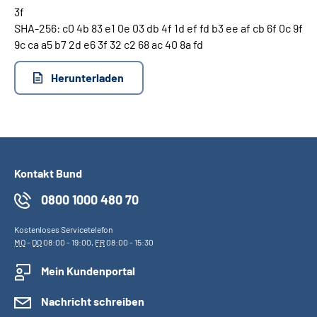
3f
SHA-256: c0 4b 83 e1 0e 03 db 4f 1d ef fd b3 ee af cb 6f 0c 9f
9c ca a5 b7 2d e6 3f 32 c2 68 ac 40 8a fd
Herunterladen
Kontakt Bund
0800 1000 480 70
Kostenloses Servicetelefon
MO
-
DO
08:00 - 19:00,
FR
08:00 - 15:30
Mein Kundenportal
Nachricht schreiben