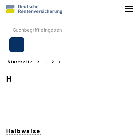
Prävention
Reha
Startseite
…
H
Rente
H
Beitrags
-
Erstattung
Über uns
Service
Halbwaise
Navigation