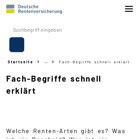
Prävention
Reha
Startseite
…
Fach-Begriffe schnell erklärt
Rente
Fach-Begriffe schnell
Beitrags
-
Erstattung
erklärt
Über uns
Service
Welche Renten
-
Arten gibt es? Was
Navigation