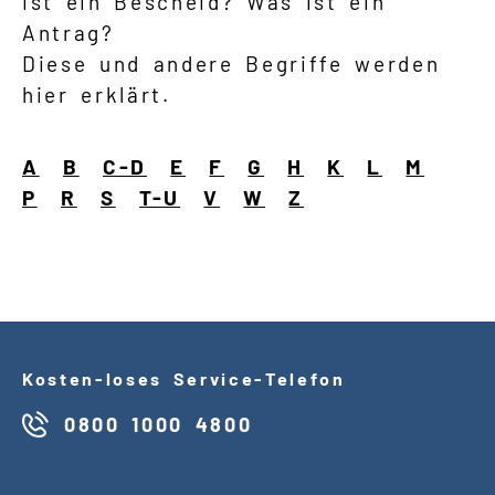
ist ein Bescheid? Was ist ein
Antrag?
Diese und andere Begriffe werden
Suche
hier erklärt.
Language
A
B
C-D
E
F
G
H
K
L
M
Inhalte in Gebärdensprache (DGS)
P
R
S
T-U
V
W
Z
Leichte Sprache
Mein Kundenportal
Kosten
-
loses Service
-
Telefon
0800 1000 4800