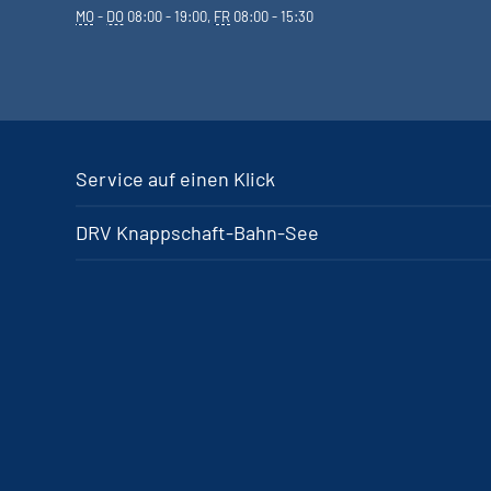
MO
-
DO
08:00 - 19:00,
FR
08:00 - 15:30
Service auf einen Klick
DRV Knappschaft-Bahn-See