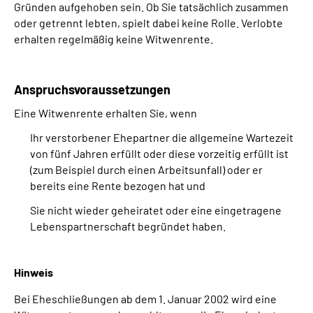
Gründen aufgehoben sein. Ob Sie tatsächlich zusammen
Online-Services
oder getrennt lebten, spielt dabei keine Rolle. Verlobte
erhalten regelmäßig keine Witwenrente.
Die DRV Knappschaft-Bahn-See in Deutscher
Gebärdensprache
Anspruchsvoraussetzungen
Leichte Sprache
Eine Witwenrente erhalten Sie, wenn
Ihr verstorbener Ehepartner die allgemeine Wartezeit
Suche
von fünf Jahren erfüllt oder diese vorzeitig erfüllt ist
(zum Beispiel durch einen Arbeitsunfall) oder er
bereits eine Rente bezogen hat und
Mein Kundenportal
Sie nicht wieder geheiratet oder eine eingetragene
Lebenspartnerschaft begründet haben.
Hinweis
Bei Eheschließungen ab dem 1. Januar 2002 wird eine