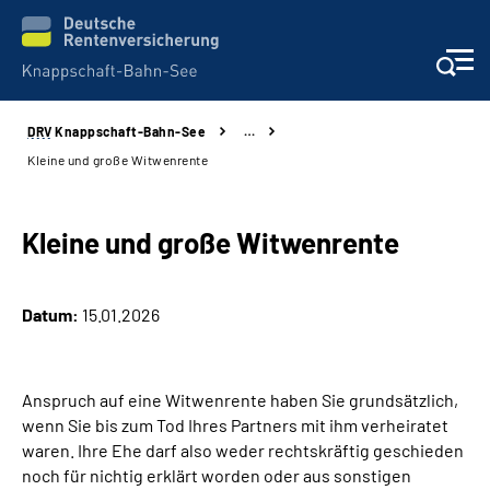
DRV
Knappschaft-Bahn-See
…
Aktuelles & Presse
Kleine und große Witwenrente
Beratung & Kontakt
Kleine und große Witwenrente
Reha-Kliniken
Datum:
15.01.2026
KBS exklusiv
Arbeitgeber-Services
Anspruch auf eine Witwenrente haben Sie grundsätzlich,
wenn Sie bis zum Tod Ihres Partners mit ihm verheiratet
Über uns & Karriere
waren. Ihre Ehe darf also weder rechtskräftig geschieden
noch für nichtig erklärt worden oder aus sonstigen