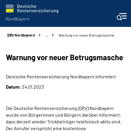
DRV
Nordbayern
…
Warnung vor neuer Betrugsmasche
Online-Services
Services
Warnung vor neuer Betrugsmasche
Beratung und Kontakt
Deutsche Rentenversicherung Nordbayern informiert
Datum:
24.01.2023
Reha-Kliniken
Presse und Experten
Die Deutsche Rentenversicherung (
DRV
) Nordbayern
wurde von Bürgerinnen und Bürgern darüber informiert,
Karriere
dass derzeit wieder Trickbetrüger telefonisch aktiv sind.
Der Anrufer verspricht eine kostenlose