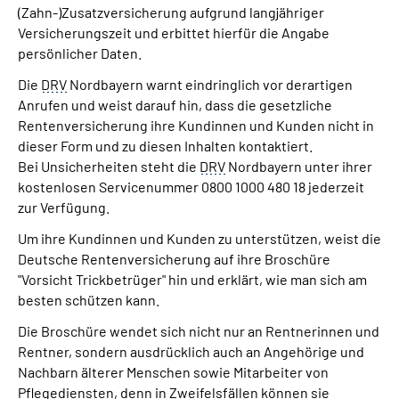
(Zahn-)Zusatzversicherung aufgrund langjähriger
Über uns
Versicherungszeit und erbittet hierfür die Angabe
persönlicher Daten.
Inhalte in Gebärdensprache (DGS)
Die
DRV
Nordbayern warnt eindringlich vor derartigen
Anrufen und weist darauf hin, dass die gesetzliche
Leichte Sprache
Rentenversicherung ihre Kundinnen und Kunden nicht in
dieser Form und zu diesen Inhalten kontaktiert.
Suche
Bei Unsicherheiten steht die
DRV
Nordbayern unter ihrer
kostenlosen Servicenummer 0800 1000 480 18 jederzeit
zur Verfügung.
Mein Kundenportal
Um ihre Kundinnen und Kunden zu unterstützen, weist die
Deutsche Rentenversicherung auf ihre Broschüre
"Vorsicht Trickbetrüger" hin und erklärt, wie man sich am
besten schützen kann.
Die Broschüre wendet sich nicht nur an Rentnerinnen und
Rentner, sondern ausdrücklich auch an Angehörige und
Nachbarn älterer Menschen sowie Mitarbeiter von
Pflegediensten, denn in Zweifelsfällen können sie