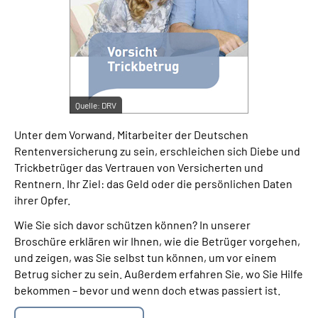
Suche
Language
Quelle:
DRV
Inhalte in Gebärdensprache (DGS)
Unter dem Vorwand, Mitarbeiter der Deutschen
Leichte Sprache
Rentenversicherung zu sein, erschleichen sich Diebe und
Trickbetrüger das Vertrauen von Versicherten und
Rentnern. Ihr Ziel: das Geld oder die persönlichen Daten
ihrer Opfer.
Mein Kundenportal
Wie Sie sich davor schützen können? In unserer
Broschüre erklären wir Ihnen, wie die Betrüger vorgehen,
und zeigen, was Sie selbst tun können, um vor einem
Betrug sicher zu sein. Außerdem erfahren Sie, wo Sie Hilfe
bekommen – bevor und wenn doch etwas passiert ist.