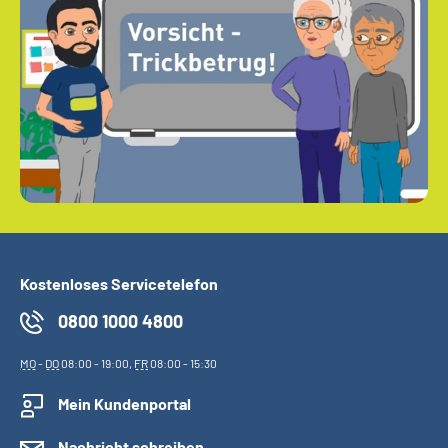
Kostenloses Servicetelefon
0800 1000 4800
MO
-
DO
08:00 - 19:00,
FR
08:00 - 15:30
Mein Kundenportal
Nachricht schreiben