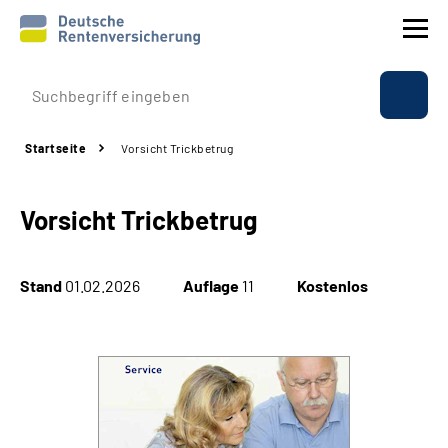
Prävention
Startseite
Vorsicht Trickbetrug
Reha
Vorsicht Trickbetrug
Rente
Beratung & Kontakt
Stand
01.02.2026
Auflage
11
Kostenlos
Experten
Über uns & Presse
Online-Services