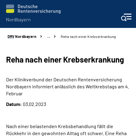
DRV
Nordbayern
…
Reha nach einer Krebserkrankung
Online-Services
Services
Reha nach einer Krebserkrankung
Beratung und Kontakt
Der Klinikverbund der Deutschen Rentenversicherung
Nordbayern informiert anlässlich des Weltkrebstags am 4.
Reha-Kliniken
Februar
Datum:
03.02.2023
Presse und Experten
Karriere
Nach einer belastenden Krebsbehandlung fällt die
Rückkehr in den gewohnten Alltag oft schwer. Eine Reha