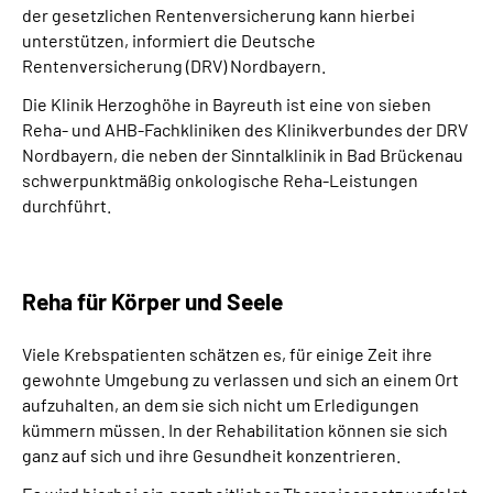
der gesetzlichen Rentenversicherung kann hierbei
Über uns
unterstützen, informiert die Deutsche
Rentenversicherung (DRV) Nordbayern.
Inhalte in Gebärdensprache (DGS)
Die Klinik Herzoghöhe in Bayreuth ist eine von sieben
Reha- und AHB-Fachkliniken des Klinikverbundes der DRV
Leichte Sprache
Nordbayern, die neben der Sinntalklinik in Bad Brückenau
schwerpunktmäßig onkologische Reha-Leistungen
Suche
durchführt.
Mein Kundenportal
Reha für Körper und Seele
Viele Krebspatienten schätzen es, für einige Zeit ihre
gewohnte Umgebung zu verlassen und sich an einem Ort
aufzuhalten, an dem sie sich nicht um Erledigungen
kümmern müssen. In der Rehabilitation können sie sich
ganz auf sich und ihre Gesundheit konzentrieren.