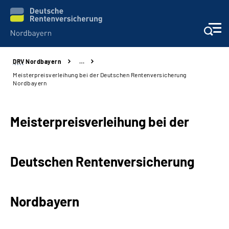
DRV
Nordbayern
…
Online-Services
Meisterpreisverleihung bei der Deutschen Rentenversicherung
Nordbayern
Services
Meisterpreisverleihung bei der
Beratung und Kontakt
Reha-Kliniken
Deutschen Rentenversicherung
Presse und Experten
Nordbayern
Karriere