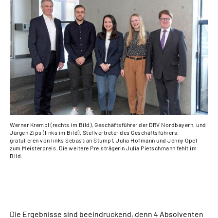
Werner Krempl (rechts im Bild), Geschäftsführer der DRV Nordbayern, und
Wer
Jürgen Zips (links im Bild), Stellvertreter des Geschäftsführers,
Jür
gratulieren von links Sebastian Stumpf, Julia Hofmann und Jenny Opel
Ute
zum Meisterpreis. Die weitere Preisträgerin Julia Pietschmann fehlt im
den
Bild.
For
Die Ergebnisse sind beeindruckend, denn 4 Absolventen