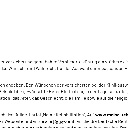
enversicherung geht, haben Versicherte künftig ein stärkeres M
de das Wunsch- und Wahlrecht bei der Auswahl einer passenden 
iken angeben. Den Wünschen der Versicherten bei der Klinika
 Beispiel die gewünschte
Reha
-Einrichtung in der Lage sein, di
ation, das Alter, das Geschlecht, die Familie sowie auf die reli
ch das Online-Portal „Meine Rehabilitation“. Auf
www.meine-reha
er Webseite finden sie alle
Reha
-Zentren, die die Deutsche Rent
enversicherung verbunden sind und von ihr belegt werden. Das P