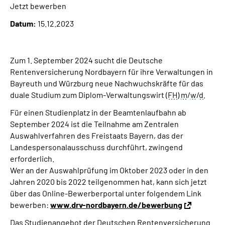
Jetzt bewerben
Über uns
Datum:
15.12.2023
Inhalte in Gebärdensprache (DGS)
Zum 1. September 2024 sucht die Deutsche
Leichte Sprache
Rentenversicherung Nordbayern für ihre Verwaltungen in
Bayreuth und Würzburg neue Nachwuchskräfte für das
Suche
duale Studium zum Diplom-Verwaltungswirt (
FH
)
m
/
w
/
d
.
Für einen Studienplatz in der Beamtenlaufbahn ab
September 2024 ist die Teilnahme am Zentralen
Mein Kundenportal
Auswahlverfahren des Freistaats Bayern, das der
Landespersonalausschuss durchführt, zwingend
erforderlich.
Wer an der Auswahlprüfung im Oktober 2023 oder in den
Jahren 2020 bis 2022 teilgenommen hat, kann sich jetzt
über das Online-Bewerberportal unter folgendem Link
bewerben:
www.drv-nordbayern.de/bewerbung
Das Studienangebot der Deutschen Rentenversicherung