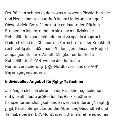
Über uns
Der Rücken schmerzt, doch was tun, wenn Physiotherapie
Inhalte in Gebärdensprache (DGS)
und Medikamente dauerhaft kaum Linderung bringen?
Obwohl viele Betroffene unter andauernden Rücken-
Problemen leiden, nehmen sie eine medizinische
Leichte Sprache
Rehabilitation gar nicht oder erst zu spät in Anspruch.
Dadurch sinkt die Chance, ein Fortschreiten der Krankheit
Suche
rechtzeitig einzudämmen. Mit dem gemeinsamen Projekt
„Zugangsoptimierte Arbeitsfähigkeitsorientierte
Rehabilitation“ (ZAR) wollen die Deutsche
Rentenversicherung (
DRV
) Nordbayern und die AOK
Mein Kundenportal
Bayern gegensteuern.
Individuelles Angebot für
Reha
-Maßnahme
„Je länger sich ein chronisches Krankheitsgeschehen
entwickelt, desto größer ist das Risiko späterer
Langzeitarbeitslosigkeit und Erwerbsminderung“, sagt
Dr.
med.
Harald Berger, Leiter der Abteilung Gesundheit und
Teilhabe bei der
DRV
Nordbayern. Oftmals fehle es nur an