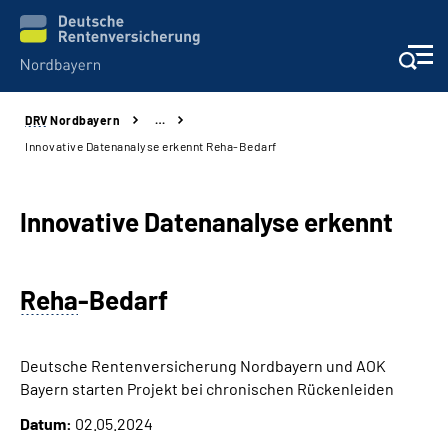
DRV
Nordbayern
…
Online-Services
Innovative Datenanalyse erkennt Reha-Bedarf
Services
Innovative Datenanalyse erkennt
Beratung und Kontakt
Reha
-Bedarf
Reha-Kliniken
Presse und Experten
Deutsche Rentenversicherung Nordbayern und AOK
Bayern starten Projekt bei chronischen Rückenleiden
Karriere
Datum:
02.05.2024