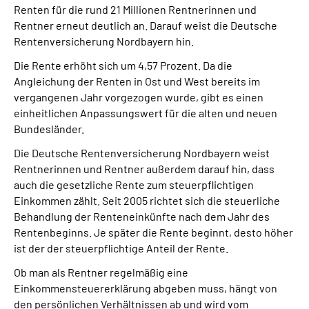
Renten für die rund 21 Millionen Rentnerinnen und
Über uns
Rentner erneut deutlich an. Darauf weist die Deutsche
Rentenversicherung Nordbayern hin.
Inhalte in Gebärdensprache (DGS)
Die Rente erhöht sich um 4,57 Prozent. Da die
Angleichung der Renten in Ost und West bereits im
Leichte Sprache
vergangenen Jahr vorgezogen wurde, gibt es einen
einheitlichen Anpassungswert für die alten und neuen
Suche
Bundesländer.
Die Deutsche Rentenversicherung Nordbayern weist
Rentnerinnen und Rentner außerdem darauf hin, dass
Mein Kundenportal
auch die gesetzliche Rente zum steuerpflichtigen
Einkommen zählt. Seit 2005 richtet sich die steuerliche
Behandlung der Renteneinkünfte nach dem Jahr des
Rentenbeginns. Je später die Rente beginnt, desto höher
ist der der steuerpflichtige Anteil der Rente.
Ob man als Rentner regelmäßig eine
Einkommensteuererklärung abgeben muss, hängt von
den persönlichen Verhältnissen ab und wird vom