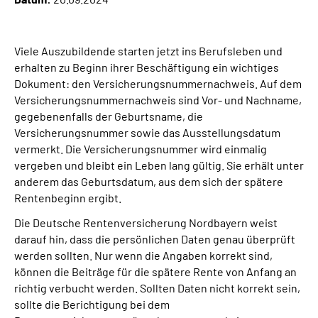
Über uns
Inhalte in Gebärdensprache (DGS)
Viele Auszubildende starten jetzt ins Berufsleben und
erhalten zu Beginn ihrer Beschäftigung ein wichtiges
Dokument: den Versicherungsnummernachweis. Auf dem
Leichte Sprache
Versicherungsnummernachweis sind Vor- und Nachname,
gegebenenfalls der Geburtsname, die
Suche
Versicherungsnummer sowie das Ausstellungsdatum
vermerkt. Die Versicherungsnummer wird einmalig
vergeben und bleibt ein Leben lang gültig. Sie erhält unter
anderem das Geburtsdatum, aus dem sich der spätere
Mein Kundenportal
Rentenbeginn ergibt.
Die Deutsche Rentenversicherung Nordbayern weist
darauf hin, dass die persönlichen Daten genau überprüft
werden sollten. Nur wenn die Angaben korrekt sind,
können die Beiträge für die spätere Rente von Anfang an
richtig verbucht werden. Sollten Daten nicht korrekt sein,
sollte die Berichtigung bei dem