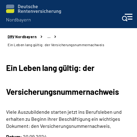
DRV
Nordbayern
…
Online-Services
Ein Leben lang gültig: der Versicherungsnummernachweis
Services
Ein Leben lang gültig: der
Beratung und Kontakt
Versicherungsnummernachweis
Reha-Kliniken
Presse und Experten
Viele Auszubildende starten jetzt ins Berufsleben und
erhalten zu Beginn ihrer Beschäftigung ein wichtiges
Karriere
Dokument: den Versicherungsnummernachweis.
Datum:
20.09.2024