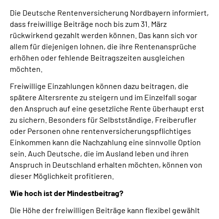
Über uns
Die Deutsche Rentenversicherung Nordbayern informiert,
dass freiwillige Beiträge noch bis zum 31. März
Inhalte in Gebärdensprache (DGS)
rückwirkend gezahlt werden können. Das kann sich vor
allem für diejenigen lohnen, die ihre Rentenansprüche
erhöhen oder fehlende Beitragszeiten ausgleichen
Leichte Sprache
möchten.
Freiwillige Einzahlungen können dazu beitragen, die
Suche
spätere Altersrente zu steigern und im Einzelfall sogar
den Anspruch auf eine gesetzliche Rente überhaupt erst
zu sichern. Besonders für Selbstständige, Freiberufler
Mein Kundenportal
oder Personen ohne rentenversicherungspflichtiges
Einkommen kann die Nachzahlung eine sinnvolle Option
sein. Auch Deutsche, die im Ausland leben und ihren
Anspruch in Deutschland erhalten möchten, können von
dieser Möglichkeit profitieren.
Wie hoch ist der Mindestbeitrag?
Die Höhe der freiwilligen Beiträge kann flexibel gewählt