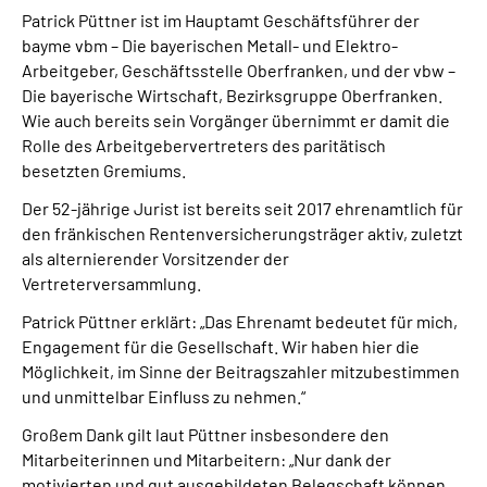
Über uns
Patrick Püttner ist im Hauptamt Geschäftsführer der
bayme vbm – Die bayerischen Metall- und Elektro-
Arbeitgeber, Geschäftsstelle Oberfranken, und der vbw –
Inhalte in Gebärdensprache (DGS)
Die bayerische Wirtschaft, Bezirksgruppe Oberfranken.
Wie auch bereits sein Vorgänger übernimmt er damit die
Leichte Sprache
Rolle des Arbeitgebervertreters des paritätisch
besetzten Gremiums.
Suche
Der 52-jährige Jurist ist bereits seit 2017 ehrenamtlich für
den fränkischen Rentenversicherungsträger aktiv, zuletzt
als alternierender Vorsitzender der
Vertreterversammlung.
Mein Kundenportal
Patrick Püttner erklärt: „Das Ehrenamt bedeutet für mich,
Engagement für die Gesellschaft. Wir haben hier die
Möglichkeit, im Sinne der Beitragszahler mitzubestimmen
und unmittelbar Einfluss zu nehmen.“
Großem Dank gilt laut Püttner insbesondere den
Mitarbeiterinnen und Mitarbeitern: „Nur dank der
motivierten und gut ausgebildeten Belegschaft können