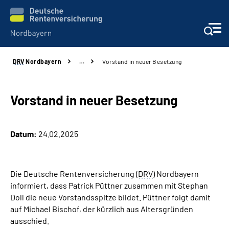
DRV
Nordbayern
…
Vorstand in neuer Besetzung
Online-Services
Services
Vorstand in neuer Besetzung
Beratung und Kontakt
Datum:
24.02.2025
Reha-Kliniken
Die Deutsche Rentenversicherung (
DRV
) Nordbayern
Presse und Experten
informiert, dass Patrick Püttner zusammen mit Stephan
Doll die neue Vorstandsspitze bildet. Püttner folgt damit
Karriere
auf Michael Bischof, der kürzlich aus Altersgründen
ausschied.