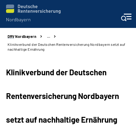
DRV
Nordbayern
…
Online-Services
Klinikverbund der Deutschen Rentenversicherung Nordbayern setzt auf
nachhaltige Ernährung
Services
Klinikverbund der Deutschen
Beratung und Kontakt
Reha-Kliniken
Rentenversicherung Nordbayern
Presse und Experten
setzt auf nachhaltige Ernährung
Karriere