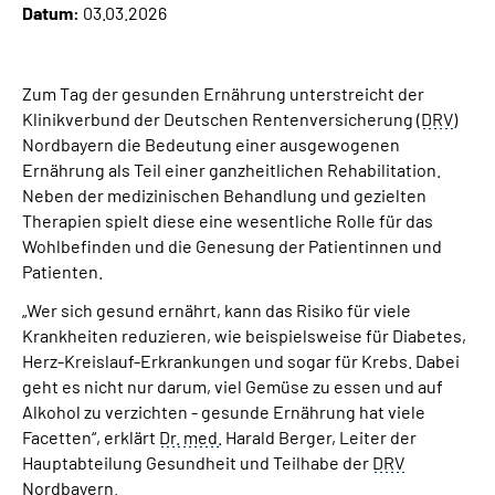
Datum:
03.03.2026
Über uns
Inhalte in Gebärdensprache (DGS)
Zum Tag der gesunden Ernährung unterstreicht der
Klinikverbund der Deutschen Rentenversicherung (
DRV
)
Leichte Sprache
Nordbayern die Bedeutung einer ausgewogenen
Ernährung als Teil einer ganzheitlichen Rehabilitation.
Neben der medizinischen Behandlung und gezielten
Suche
Therapien spielt diese eine wesentliche Rolle für das
Wohlbefinden und die Genesung der Patientinnen und
Patienten.
Mein Kundenportal
„Wer sich gesund ernährt, kann das Risiko für viele
Krankheiten reduzieren, wie beispielsweise für Diabetes,
Herz-Kreislauf-Erkrankungen und sogar für Krebs. Dabei
geht es nicht nur darum, viel Gemüse zu essen und auf
Alkohol zu verzichten - gesunde Ernährung hat viele
Facetten“, erklärt
Dr.
med.
Harald Berger, Leiter der
Hauptabteilung Gesundheit und Teilhabe der
DRV
Nordbayern.