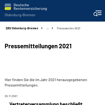
DRV
Oldenburg-Bremen
…
Pressearchiv 2021
Services
Beratung und Kontakt
Pressemitteilungen 2021
Reha-Kliniken
Karriere
Hier finden Sie die im Jahr 2021 herausgegebenen
Presse
Pressemitteilungen.
Über Uns
25.11.2021
Vertreterversammlung beschließt