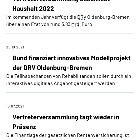
Inhalte in Gebärdensprache (DGS)
Haushalt 2022
Im kommenden Jahr verfügt die
DRV
Oldenburg-Bremen
Leichte Sprache
über einen Etat von rund 3,83
Mrd.
Euro...
Suche
25.10.2021
Bund finanziert innovatives Modellprojekt
Mein Kundenportal
der DRV Oldenburg-Bremen
Die Teilhabechancen von Rehabilitanden sollen durch ein
interaktives digitales Angebot gesteigert werden...
13.07.2021
Vertreterversammlung tagt wieder in
Präsenz
Die Finanzlage der gesetzlichen Rentenversicherung ist