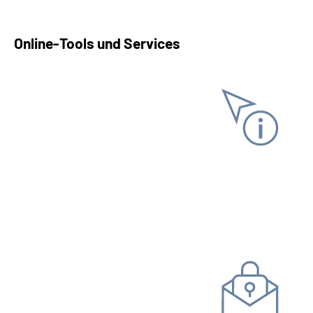
Online-Tools und Services
Informationen anfordern
Versicherungs­verlauf
Versicherungs­nummer­
nachweis
Steuer­bescheinigung
Kommunikation mit uns