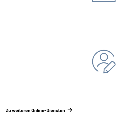
Unterlagen einreichen
Kontakt­formular
Kontakt­
möglichkeiten Renten­versicherungsträger
Persönliche Daten ändern
Bankverbindung
Adresse
Zu weiteren Online-Diensten