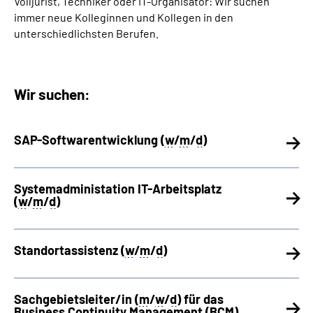
Volljurist, Techniker oder IT-Organisator: Wir suchen
Presse
immer neue Kolleginnen und Kollegen in den
unterschiedlichsten Berufen.
Inhalte in Gebärdensprache (DGS)
Leichte Sprache
Wir suchen:
Suche
SAP-Softwarentwicklung (
w
/
m
/
d
)
Mein Kundenportal
Systemadministation IT-Arbeitsplatz
(
w
/
m
/
d
)
Standortassistenz (
w
/
m
/
d
)
Sachgebietsleiter/in (
m
/
w
/
d
) für das
Business Continuity Management (
BCM
)