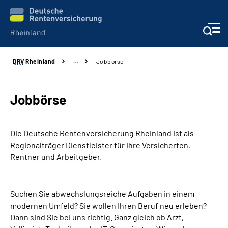
DRV
Rheinland
…
Jobbörse
Aktuelles
Beratung und Kontakt
Jobbörse
Online-Services
Die Deutsche Rentenversicherung Rheinland ist als
Regionalträger Dienstleister für ihre Versicherten,
Klinikverbund
Rentner und Arbeitgeber.
Karriere
Suchen Sie abwechslungsreiche Aufgaben in einem
modernen Umfeld? Sie wollen Ihren Beruf neu erleben?
Über uns
Dann sind Sie bei uns richtig. Ganz gleich ob Arzt,