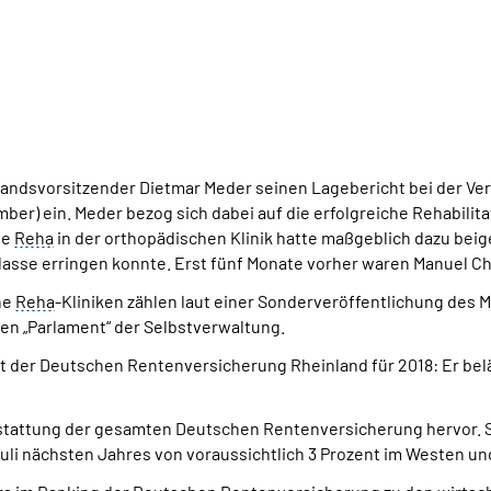
orstandsvorsitzender Dietmar Meder seinen Lagebericht bei der 
er) ein. Meder bezog sich dabei auf die erfolgreiche Rehabili
ie
Reha
in der orthopädischen Klinik hatte maßgeblich dazu bei
lasse erringen konnte. Erst fünf Monate vorher waren Manuel C
ne
Reha
-Kliniken zählen laut einer Sonderveröffentlichung des
en „Parlament“ der Selbstverwaltung.
 der Deutschen Rentenversicherung Rheinland für 2018: Er beläuf
sstattung der gesamten Deutschen Rentenversicherung hervor. Si
uli nächsten Jahres von voraussichtlich 3 Prozent im Westen un