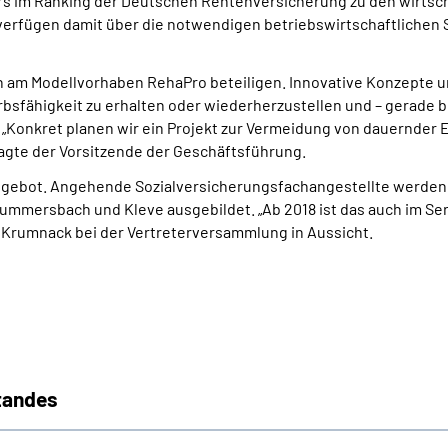
ers im Ranking der Deutschen Rentenversicherung zu den wirtsc
erfügen damit über die notwendigen betriebswirtschaftlichen Sp
h am Modellvorhaben RehaPro beteiligen. Innovative Konzepte
rbsfähigkeit zu erhalten oder wiederherzustellen und – gerade 
Konkret planen wir ein Projekt zur Vermeidung von dauernder 
agte der Vorsitzende der Geschäftsführung.
ngebot. Angehende Sozialversicherungsfachangestellte werden b
ummersbach und Kleve ausgebildet. „Ab 2018 ist das auch im Ser
 Krumnack bei der Vertreterversammlung in Aussicht.
tandes