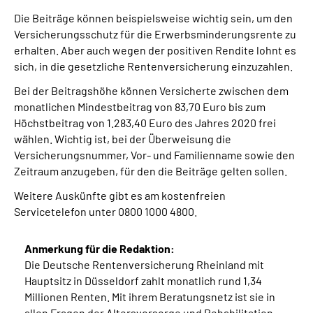
Presse
Die Beiträge können beispielsweise wichtig sein, um den
Versicherungsschutz für die Erwerbsminderungsrente zu
Inhalte in Gebärdensprache (DGS)
erhalten. Aber auch wegen der positiven Rendite lohnt es
sich, in die gesetzliche Rentenversicherung einzuzahlen.
Leichte Sprache
Bei der Beitragshöhe können Versicherte zwischen dem
monatlichen Mindestbeitrag von 83,70 Euro bis zum
Höchstbeitrag von 1.283,40 Euro des Jahres 2020 frei
Suche
wählen. Wichtig ist, bei der Überweisung die
Versicherungsnummer, Vor- und Familienname sowie den
Zeitraum anzugeben, für den die Beiträge gelten sollen.
Mein Kundenportal
Weitere Auskünfte gibt es am kostenfreien
Servicetelefon unter 0800 1000 4800.
A
nmerkung für die Redaktion:
Die Deutsche Rentenversicherung Rheinland mit
Hauptsitz in Düsseldorf zahlt monatlich rund 1,34
Millionen Renten. Mit ihrem Beratungsnetz ist sie in
allen Fragen der Altersvorsorge und Rehabilitation