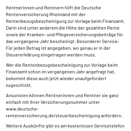
Presse
Rentnerinnen und Rentnern hilft die Deutsche
Rentenversicherung Rheinland mit der
Inhalte in Gebärdensprache (DGS)
Rentenbezugsbescheinigung zur Vorlage beim Finanzamt.
Darin sind unter anderem die Höhe der gezahlten Rente
sowie der Kranken- und Pflegeversicherungsbeiträge für
Leichte Sprache
das vergangene Jahr bescheinigt. Besonderer Service:
Für jeden Betrag ist angegeben, wo genau er in der
Suche
Steuererklärung eingetragen werden muss.
Wer die Rentenbezugsbescheinigung zur Vorlage beim
Finanzamt schon im vergangenen Jahr angefragt hat,
Mein Kundenportal
bekommt diese auch jetzt wieder unaufgefordert
zugeschickt.
Ansonsten können Rentnerinnen und Rentner sie ganz
einfach mit ihrer Versicherungsnummer unter
www.deutsche-
rentenversicherung.de/steuerbescheinigung anfordern.
Weitere Auskünfte gibt es am kostenlosen Servicetelefon