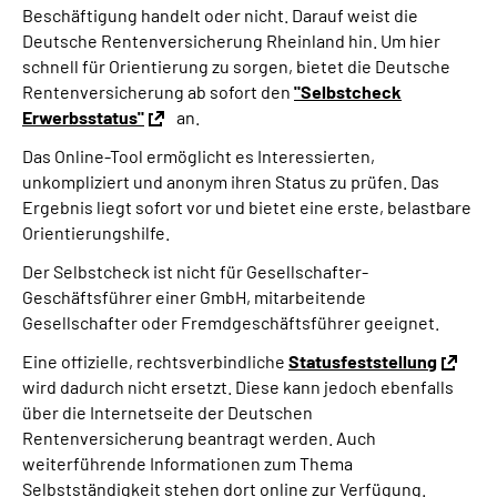
Beschäftigung handelt oder nicht. Darauf weist die
Presse
Deutsche Rentenversicherung Rheinland hin. Um hier
schnell für Orientierung zu sorgen, bietet die Deutsche
Inhalte in Gebärdensprache (DGS)
Rentenversicherung ab sofort den
"Selbstcheck
Erwerbsstatus"
an.
Leichte Sprache
Das Online-Tool ermöglicht es Interessierten,
unkompliziert und anonym ihren Status zu prüfen. Das
Suche
Ergebnis liegt sofort vor und bietet eine erste, belastbare
Orientierungshilfe.
Der Selbstcheck ist nicht für Gesellschafter-
Mein Kundenportal
Geschäftsführer einer GmbH, mitarbeitende
Gesellschafter oder Fremdgeschäftsführer geeignet.
Eine offizielle, rechtsverbindliche
Statusfeststellung
wird dadurch nicht ersetzt. Diese kann jedoch ebenfalls
über die Internetseite der Deutschen
Rentenversicherung beantragt werden. Auch
weiterführende Informationen zum Thema
Selbstständigkeit stehen dort online zur Verfügung.