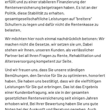
erfüllt und zu einer stabileren Finanzierung der
Presse
Rentenversicherung beigetragen haben. Es ist an der
Politik, diese Stabilität zu erhalten,
Inhalte in Gebärdensprache (DGS)
gesamtgesellschaftliche Leistungen auf "breitere"
Schultern zu legen und dafür nicht die Rentenkasse zu
belasten.
Leichte Sprache
Wir möchten hier noch einmal nachdrücklich betonen: Wir
Suche
machen nicht die Gesetze, wir setzen sie um. Dabei
stehen wir Ihnen, unseren Kunden, als verlässlicher
Partner bei all Ihren Fragen zu Rente, Rehabilitation und
Altersversorgung kompetent zur Seite.
Mein Kundenportal
Und wir freuen uns, dass Sie unsere ständigen
Bemühungen, den Service für Sie zu optimieren, honoriert
haben. Sie haben uns bestätigt, dass wir die vielftiltigen
Leistungen für Sie gut erbringen. Das ist das Ergebnis
einer Kundenbefragung, wie sie in der gesamten
gesetzlichen Rentenversicherung seit einigen Jahren
erhoben wird. Bei Ihrer Bewertung haben Sie uns gute
Noten bei der Auskunft und Beratung gegeben. Auch