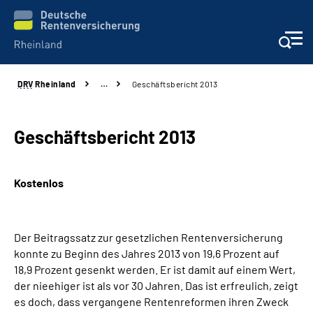
DRV
Rheinland
…
Geschäftsbericht 2013
Aktuelles
Beratung und Kontakt
Geschäftsbericht 2013
Online-Services
Kostenlos
Klinikverbund
Der Beitragssatz zur gesetzlichen Rentenversicherung
Karriere
konnte zu Beginn des Jahres 2013 von 19,6 Prozent auf
18,9 Prozent gesenkt werden. Er ist damit auf einem Wert,
Über uns
der nieehiger ist als vor 30 Jahren. Das ist erfreulich, zeigt
es doch, dass vergangene Rentenreformen ihren Zweck