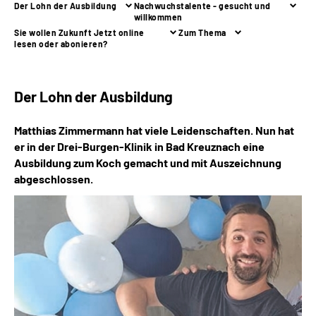
Der Lohn der Ausbildung
Nachwuchstalente - gesucht und
Inhalte in Gebärdensprache (DGS)
willkommen
Sie wollen Zukunft Jetzt online
Zum Thema
lesen oder abonieren?
Leichte Sprache
Suche
Der Lohn der Ausbildung
Matthias Zimmermann hat viele Leidenschaften. Nun hat
er in der
Drei-Burgen-Klinik in Bad Kreuznach eine
Mein Kundenportal
Ausbildung zum Koch
gemacht und mit Auszeichnung
abgeschlossen.