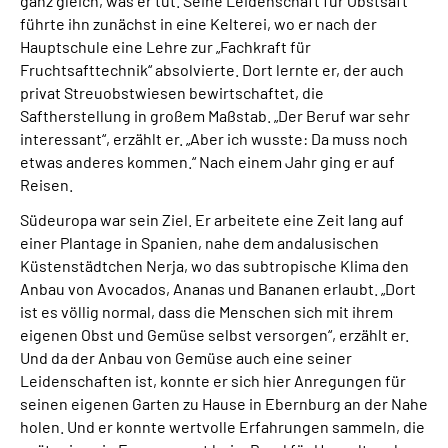
ganz gleich, was er tut. Seine Leidenschaft für Obstsaft
führte ihn zunächst in eine Kelterei, wo er nach der
Hauptschule eine Lehre zur „Fachkraft für
Fruchtsafttechnik“ absolvierte. Dort lernte er, der auch
privat Streuobstwiesen bewirtschaftet, die
Saftherstellung in großem Maßstab.
„Der Beruf war sehr
interessant“, erzählt er. „Aber ich wusste: Da muss noch
etwas anderes kommen.“
Nach einem Jahr ging er auf
Reisen.
Südeuropa war sein Ziel. Er arbeitete eine Zeit lang auf
einer Plantage in Spanien, nahe dem andalusischen
Küstenstädtchen Nerja, wo das subtropische Klima den
Anbau von Avocados, Ananas und Bananen erlaubt.
„Dort
ist es völlig normal, dass die Menschen sich mit ihrem
eigenen Obst und Gemüse selbst versorgen“, erzählt er.
Und da der Anbau von Gemüse auch eine seiner
Leidenschaften ist, konnte er sich hier Anregungen für
seinen eigenen Garten zu Hause in Ebernburg an der Nahe
holen. Und er konnte wertvolle Erfahrungen sammeln, die