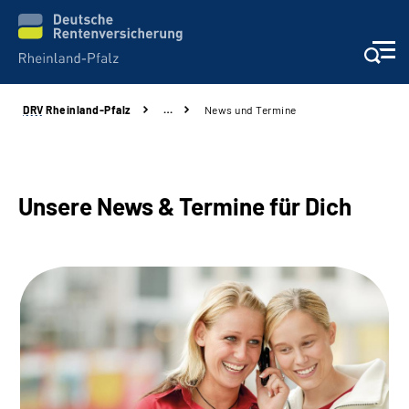
DRV
Rheinland-Pfalz
…
News und Termine
Unsere Leistungen
Beratung
Unsere News & Termine für Dich
Online-Services
Karriere
Presse
Über uns