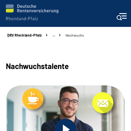
DRV
Rheinland-Pfalz
…
Nachwuchs
Unsere Leistungen
Beratung
Nachwuchstalente
Online-Services
Karriere
Presse
Über uns