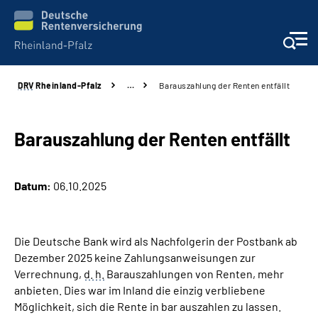
DRV
Rheinland-Pfalz
…
Barauszahlung der Renten entfällt
Unsere Leistungen
Beratung
Barauszahlung der Renten entfällt
Online-Services
Datum:
06.10.2025
Karriere
Die Deutsche Bank wird als Nachfolgerin der Postbank ab
Presse
Dezember 2025 keine Zahlungsanweisungen zur
Verrechnung,
d. h.
Barauszahlungen von Renten, mehr
Über uns
anbieten. Dies war im Inland die einzig verbliebene
Möglichkeit, sich die Rente in bar auszahlen zu lassen.