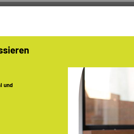
ssieren
al und