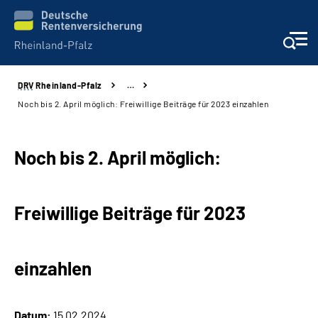
DRV
Rheinland-Pfalz
…
Unsere Leistungen
Noch bis 2. April möglich: Freiwillige Beiträge für 2023 einzahlen
Beratung
Noch bis 2. April möglich:
Online-Services
Freiwillige Beiträge für 2023
Karriere
Presse
einzahlen
Über uns
Datum:
15.02.2024