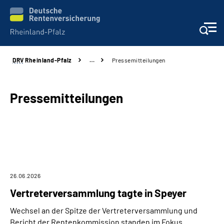
DRV
Rheinland-Pfalz
…
Pressemitteilungen
Unsere Leistungen
Beratung
Pressemitteilungen
Online-Services
Karriere
Presse
26.06.2026
Vertreterversammlung tagte in Speyer
Über uns
Wechsel an der Spitze der Vertreterversammlung und
Bericht der Rentenkommission standen im Fokus.