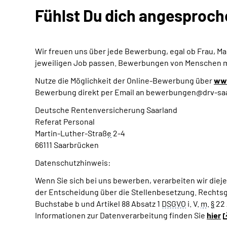
Fühlst Du dich angesproc
Wir freuen uns über jede Bewerbung, egal ob Frau, Man
jeweiligen Job passen. Bewerbungen von Menschen m
Nutze die Möglichkeit der Online-Bewerbung über
www
Bewerbung direkt per Email an bewerbungen@drv-sa
Deutsche Rentenversicherung Saarland
Referat Personal
Martin-Luther-Straß
e
2-4
66111 Saarbrücken
Datenschutzhinweis:
Wenn Sie sich bei uns bewerben, verarbeiten wir die
der Entscheidung über die Stellenbesetzung. Rechtsg
Buchstabe b und Artikel 88 Absatz 1
DSGVO
i. V.
m
.
§
22 
Informationen zur Datenverarbeitung finden Sie
hier