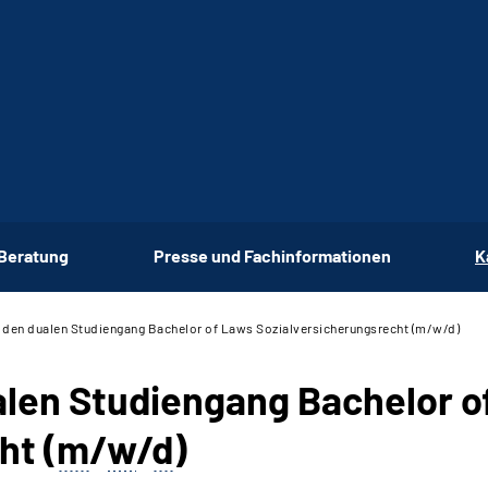
 Beratung
Presse und Fachinformationen
K
r den dualen Studiengang Bachelor of Laws Sozialversicherungsrecht (m/w/d)
alen Studiengang Bachelor o
ht (
m
/
w
/
d
)