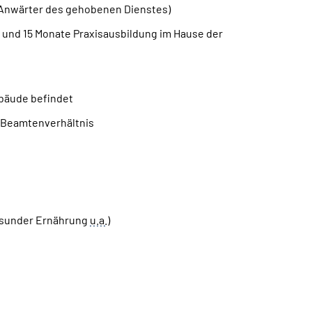
n/Anwärter des gehobenen Dienstes)
n und 15 Monate Praxisausbildung im Hause der
ebäude befindet
m Beamtenverhältnis
gesunder Ernährung
u.a.
)