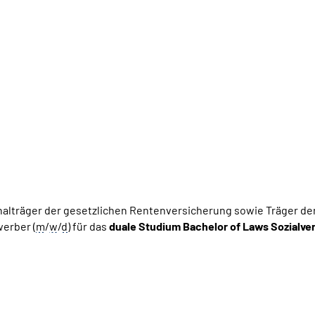
nalträger der gesetzlichen Rentenversicherung sowie Träger d
erber (
m
/
w
/
d
) für das
duale Studium Bachelor of Laws Sozialv