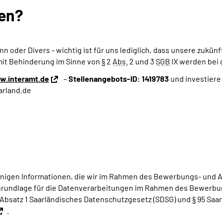
hen?
n oder Divers - wichtig ist für uns lediglich, dass unsere zukün
it Behinderung im Sinne von
§
2
Abs.
2 und 3
SGB
IX werden bei 
.interamt.de
–
Stellenangebots-ID:
1419783
und investiere
arland.de
jenigen Informationen, die wir im Rahmen des Bewerbungs- und
rundlage für die Datenverarbeitungen im Rahmen des Bewerbung
Absatz 1 Saarländisches Datenschutzgesetz (SDSG) und
§
95 Saa
.