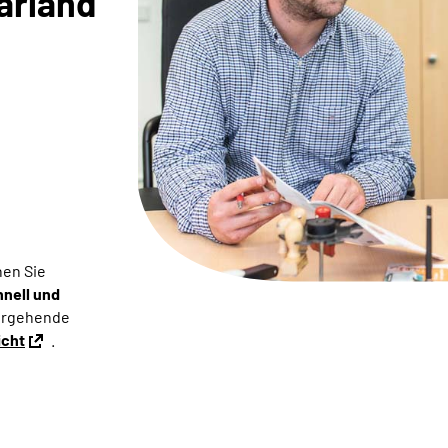
arland
en Sie
hnell und
tergehende
icht
.