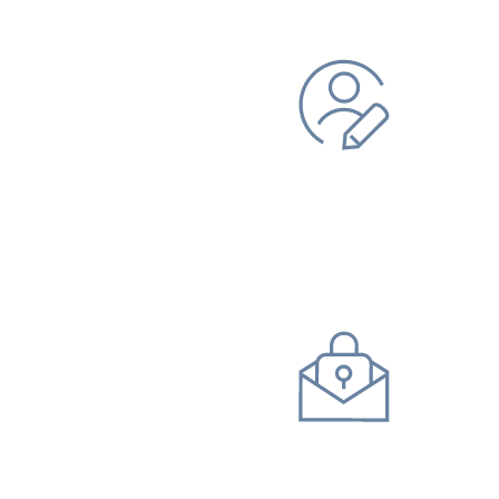
ndung ändern
gistrierung
Betreuende
istrierung