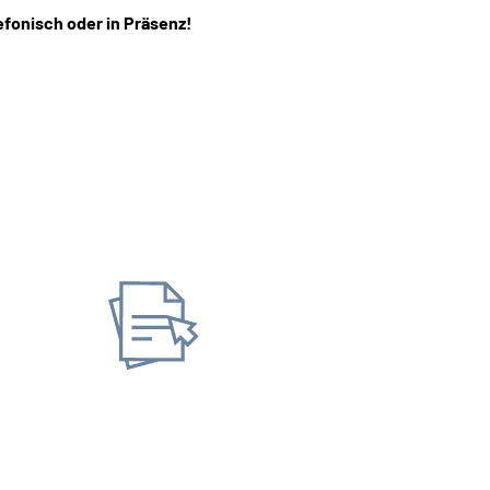
lefonisch oder in Präsenz!
Unterlagen anfordern
Online-Tool DRV
Ohne Re