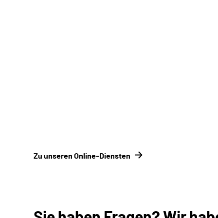
Rentenbeginn-/ Rentenhöhenrechner
Online-Tool DRV
Ohne Registrierung
Zu unseren Online-Diensten
Sie haben Fragen? Wir hab