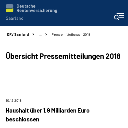
DRV
Saarland
…
Pressemitteilungen 2018
Aktuelles
Services
Übersicht Pressemitteilungen 2018
Kontakt und Beratung
Presse und Fachinformationen
Karriere
10.12.2018
Haushalt über 1,9 Milliarden Euro
Über uns
beschlossen