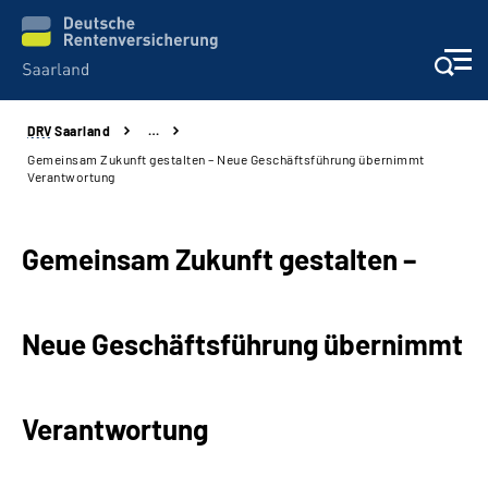
DRV
Saarland
…
Aktuelles
Gemeinsam Zukunft gestalten – Neue Geschäftsführung übernimmt
Verantwortung
Services
Gemeinsam Zukunft gestalten –
Kontakt und Beratung
Presse und Fachinformationen
Neue Geschäftsführung übernimmt
Karriere
Verantwortung
Über uns