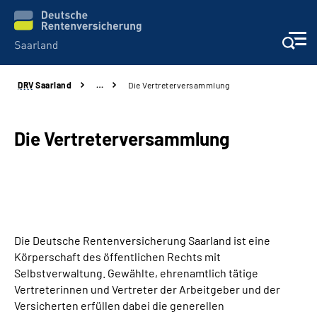
DRV
Saarland
…
Die Vertreterversammlung
Aktuelles
Services
Die Vertreterversammlung
Kontakt und Beratung
Presse und Fachinformationen
Die Deutsche Rentenversicherung Saarland ist eine
Karriere
Körperschaft des öffentlichen Rechts mit
Selbstverwaltung. Gewählte, ehrenamtlich tätige
Über uns
Vertreterinnen und Vertreter der Arbeitgeber und der
Versicherten erfüllen dabei die generellen