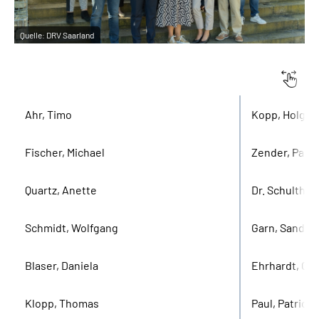
Quelle:
DRV Saarland
Versichertenvertreter
Arbeitgeberv
Ahr, Timo
Kopp, Holger
Fischer, Michael
Zender, Paul
Quartz, Anette
Dr. Schulthei
Schmidt, Wolfgang
Garn, Sandra
Blaser, Daniela
Ehrhardt, Chr
Klopp, Thomas
Paul, Patrick