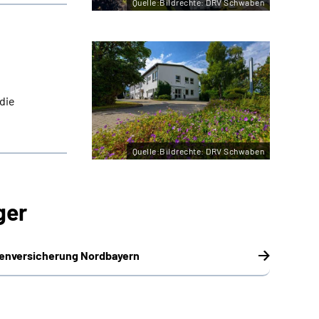
Quelle:Bildrechte: DRV Schwaben
die
Quelle:Bildrechte: DRV Schwaben
ger
tenversicherung Nordbayern