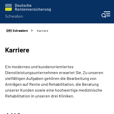
DRV
Schwaben
Karriere
Services
Beratung und Kontakt
Karriere
Presse und Fachinformationen
Ein modernes und kundenorientiertes
Dienstleistungsunternehmen erwartet Sie. Zu unseren
Karriere
vielfältigen Aufgaben gehören die Bearbeitung von
Anträgen auf Rente und Rehabilitation, die Beratung
Über uns
unserer Kunden sowie eine hochwertige medizinische
Rehabilitation in unseren drei Kliniken.
Online-Services